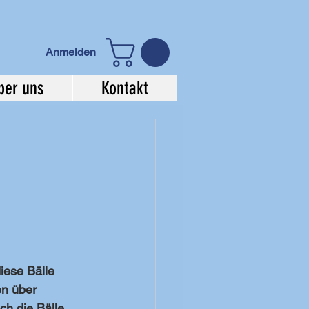
Anmelden
ber uns
Kontakt
iese Bälle 
n über 
h die Bälle 