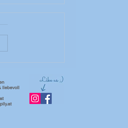
en
 liebevoll
at
ily.at