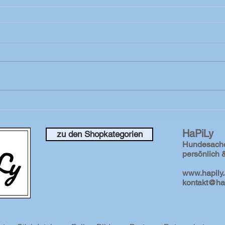
HaPiLy
zu den Shopkategorien
Hundesach
persönlich &
www.hapily.
kontakt@hap