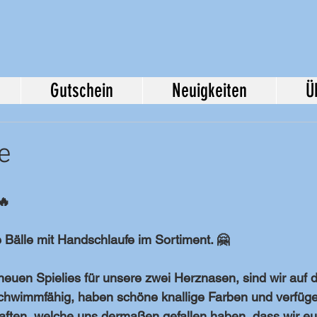
Gutschein
Neuigkeiten
Ü
e
🔥
Bälle mit Handschlaufe im Sortiment. 🤗 
euen Spielies für unsere zwei Herznasen, sind wir auf d
schwimmfähig, haben schöne knallige Farben und verfüge
ften, welche uns dermaßen gefallen haben, dass wir euc