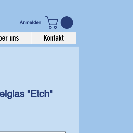
Anmelden
ber uns
Kontakt
lglas "Etch"
ale-
reis