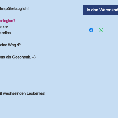
rrspülertauglich!
In den Warenkor
rlieglas?
ucker
kerlies
lleine Weg :P
ens als Geschenk. =)
mit wechselnden Leckerlies!