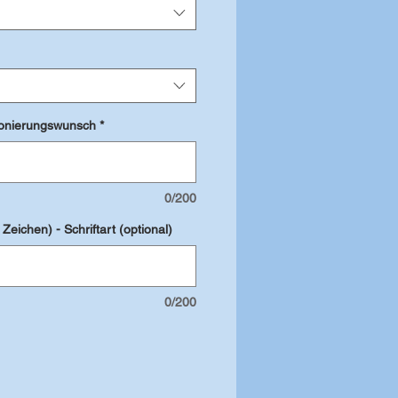
ionierungswunsch
*
0/200
eichen) - Schriftart (optional)
0/200