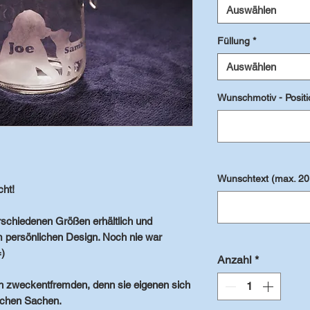
Auswählen
Füllung
*
Auswählen
Wunschmotiv - Posit
Wunschtext (max. 20 Z
ht!
rschiedenen Größen
erhältlich und
 persönlichen Design
. Noch nie war
=)
Anzahl
*
uch zweckentfremden, denn sie eigenen sich
ichen Sachen
.