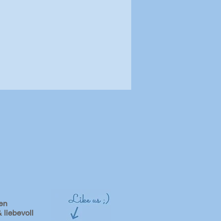
en
 liebevoll