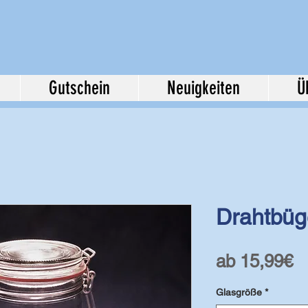
Gutschein
Neuigkeiten
Ü
Drahtbüge
S
ab
15,99€
P
Glasgröße
*