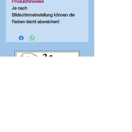
Produkthinweise
Je nach
Bildschirmeinstellung können die
Farben leicht abweichen!
zu den Shopkategorien
HaPiLy
Hundesachen
persönlich & liebevoll
www.hapily.at
kontakt@hapily.at