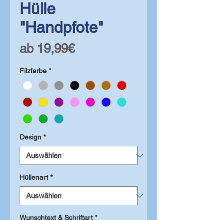
Hülle
"Handpfote"
Sale-
ab
19,99€
Preis
Filzfarbe
*
Design
*
Hüllenart
*
Wunschtext & Schriftart
*