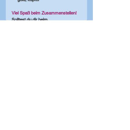
Viel Spaß beim Zusammenstellen!
Solltest du dir beim
Zusammenstellen unsicher sein,
kannst du dich gerne jederzeit bei
uns melden - wir sind bemüht dir
zeitnahe zur Seite zur stehen! (z.B.
mit Fotos der übereinandergelegten
Farben)
Rückgabe- und Widerrufsrecht
Dieses Produkt wird individuell für
dich hergestellt und gestaltet. Aus
diesem Grund können wir dir kein
Rückgaberecht gewähren. Ein
Widerruf der Bestellung ist nur bis zu
dem Zeitpunkt des
Herstellungsbeginnes möglich.
Danach ist der volle Kaufpreis zu