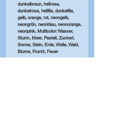
dunkelbraun, hellrosa,
dunkelrosa, helllila, dunkellila,
gelb, orange, rot, neongelb,
neongrün, neonblau, neonorange,
neonpink, Multicolor: Wasser,
Sturm, Meer, Pastell, Zuckerl,
Sonne, Stein, Erde, Welle, Wald,
Blume, Frucht, Feuer
Viel Spaß beim Zusammenstellen!
Solltest du dir beim
Zusammenstellen unsicher sein,
kannst du dich gerne jederzeit bei
uns melden - wir sind bemüht dir
zeitnahe zur Seite zur stehen! (z.B.
mit Fotos der übereinandergelegten
Farben)
Rückgabe- und Widerrufsrecht