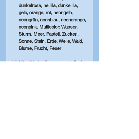
dunkelrosa, helllila, dunkellila,
gelb, orange, rot, neongelb,
neongrün, neonblau, neonorange,
neonpink, Multicolor: Wasser,
Sturm, Meer, Pastell, Zuckerl,
Sonne, Stein, Erde, Welle, Wald,
Blume, Frucht, Feuer
Viel Spaß beim Zusammenstellen!
Solltest du dir beim
Zusammenstellen unsicher sein,
kannst du dich gerne jederzeit bei
uns melden - wir sind bemüht dir
zeitnahe zur Seite zur stehen! (z.B.
mit Fotos der übereinandergelegten
Farben)
Rückgabe- und Widerrufsrecht
Dieses Produkt wird individuell für