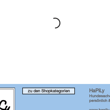
HaPiLy
zu den Shopkategorien
Hundesach
persönlich &
www.hapily.