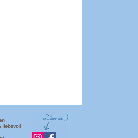
en
 liebevoll
at