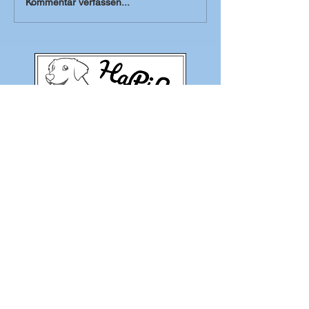
Kommentar verfassen...
zu den Shopkategorien
HaPiLy
Hundesachen
persönlich & liebevoll
www.hapily.at
kontakt@hapily.at
Messanleitungen
Materialübersicht
Stickdateien
Folien-Bilder
Borten
Datenschutz
Impressum&Copyrights
AGB's