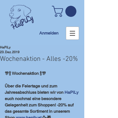
Anmelden
HaPiLy
23. Dez. 2019
Wochenaktion - Alles -20%
🎊🍾 Wochenaktion 🍾🎊
Über die Feiertage und zum 
Jahresabschluss bieten wir von 
HaPiLy
euch nochmal eine besondere 
Gelegenheit zum Shoppen! -20% auf 
das gesamte Sortiment in unserem 
Shop 
www.hapily.at
 🥳🎁