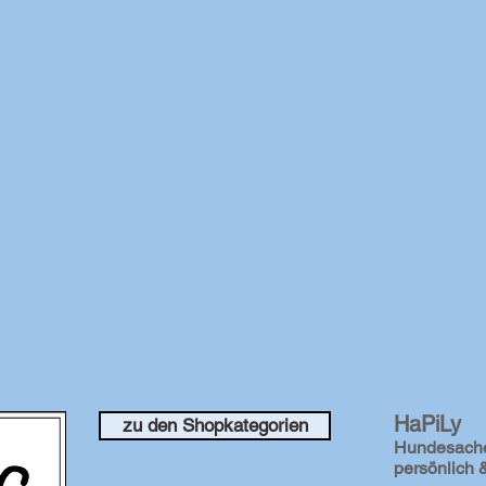
HaPiLy
zu den Shopkategorien
Hundesach
persönlich &