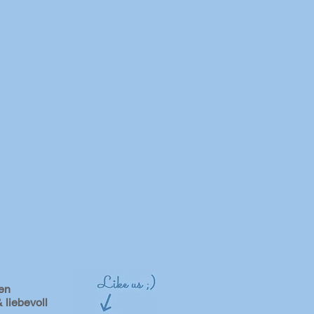
en
 liebevoll