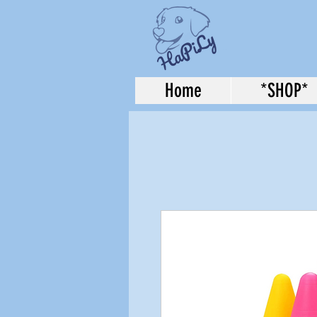
Home
*SHOP*