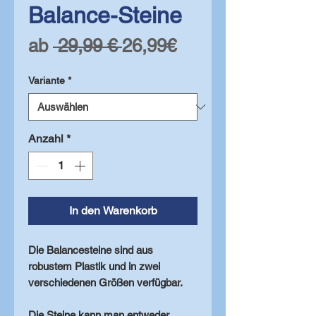
Balance-Steine
Standardpreis
Sale-
ab
 29,99 € 
26,99€
Preis
Variante
*
Anzahl
*
In den Warenkorb
Die Balancesteine sind aus
robustem Plastik und in zwei
verschiedenen Größen verfügbar.
Die Steine kann man entweder