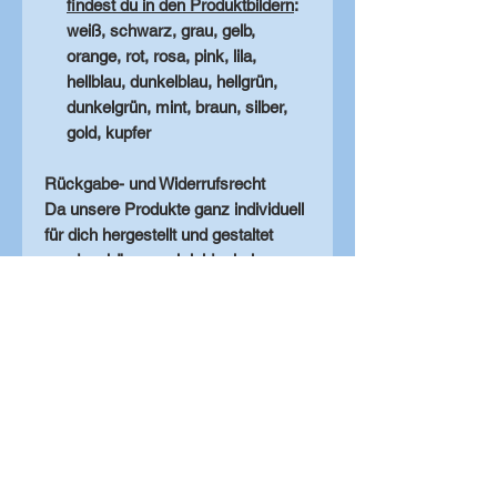
findest du in den Produktbildern
:
weiß, schwarz, grau, gelb,
orange, rot, rosa, pink, lila,
hellblau, dunkelblau, hellgrün,
dunkelgrün, mint, braun, silber,
gold, kupfer
Rückgabe- und Widerrufsrecht
Da unsere Produkte ganz individuell
für dich hergestellt und gestaltet
werden, können wir leider kein
Rückgaberecht gewähren.
Bestellungen können nur widerrufen
werden, bis wir mit der Produktion
beginnen. Danach ist der volle
Kaufpreis zu entrichten.
Produkthinweise
Je nach
Bildschirmeinstellung können die