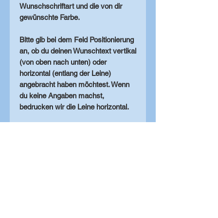
Wunschschriftart und die von dir
gewünschte Farbe.
Bitte gib bei dem Feld Positionierung
an, ob du deinen Wunschtext vertikal
(von oben nach unten) oder
horizontal (entlang der Leine)
angebracht haben möchtest. Wenn
du keine Angaben machst,
bedrucken wir die Leine horizontal.
Die Beschriftung führen wir mit
einer speziellen Folie durch, welche
mit einem Spezialgerät auf das
Gurtband aufgebracht wird.
Viel Spaß beim Zusammenstellen!
Solltest du dir beim
Zusammenstellen unsicher sein,