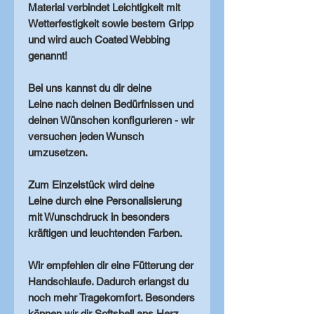
Material verbindet
Leichtigkeit
mit
Wetterfestigkeit
sowie bestem Gripp
und wird auch Coated Webbing
genannt!
Bei uns kannst du dir deine
Leine
nach deinen Bedürfnissen
und
deinen Wünschen konfigurieren - wir
versuchen jeden Wunsch
umzusetzen.
Zum
Einzelstück
wird deine
Leine durch eine Personalisierung
mit
Wunschdruck
in
besonders
kräftigen und leuchtenden Farben
.
Wir empfehlen dir eine
Fütterung
der
Handschlaufe. Dadurch erlangst du
noch mehr Tragekomfort. Besonders
können wir dir Softshell ans Herz