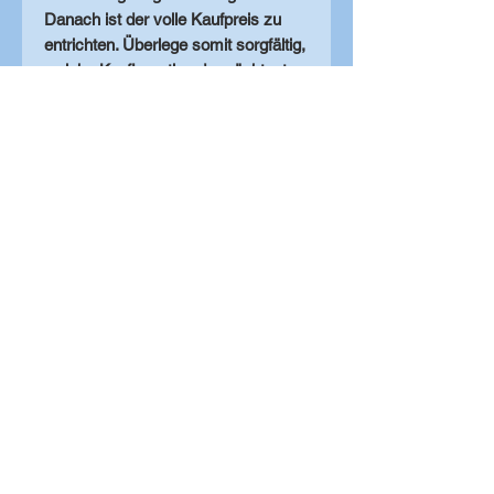
Danach ist der volle Kaufpreis zu
entrichten. Überlege somit sorgfältig,
welche Konfiguration du möchtest
und kontaktier uns bei Fragen vorab
- wir helfen dir gerne!
Produkthinweise
Je nach
Bildschirmeinstellung können die
Farben leicht abweichen!
Herstellungsdauer ca. 1 Woche.