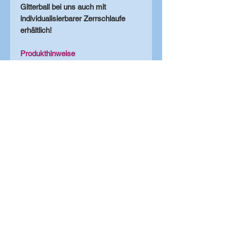
Gitterball bei uns auch mit
individualisierbarer Zerrschlaufe
erhältlich!
Produkthinweise
Je nach Bildschirmeinstellung,
können die Farben leicht abweichen!
zu den Shopkategorien
HaPiLy
Hundesachen