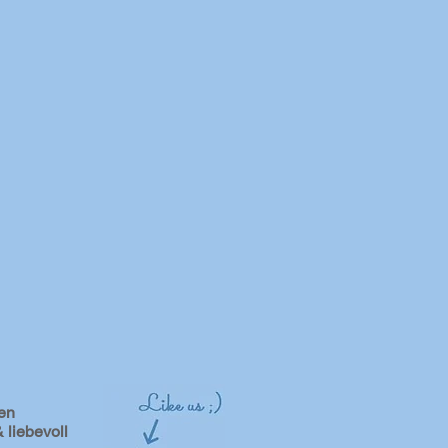
en
 liebevoll