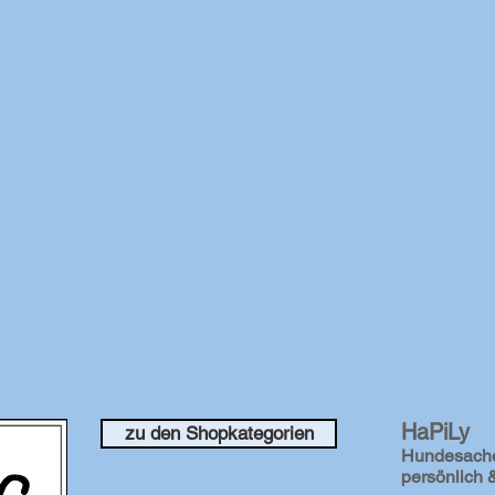
HaPiLy
zu den Shopkategorien
Hundesach
persönlich &