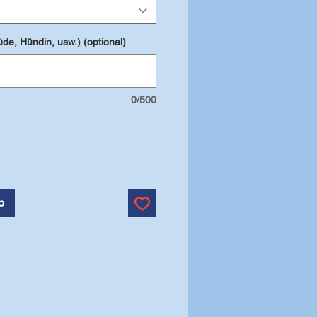
de, Hündin, usw.) (optional)
0/500
b