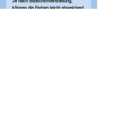
Je nach Bildschirmeinstellung,
können die Farben leicht abweichen!
zu den Shopkategorien
HaPiLy
Hundesachen
persönlich & liebevoll
www.hapily.at
kontakt@hapily.at
Messanleitungen
Materialübersicht
Stickdateien
Folien-Bilder
Borten