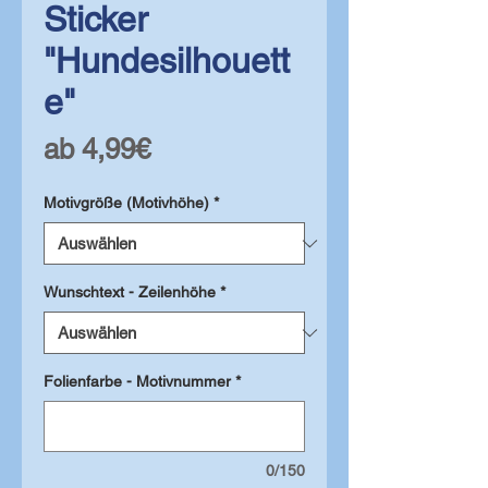
Sticker
"Hundesilhouett
e"
Sale-
ab
4,99€
Preis
Motivgröße (Motivhöhe)
*
Wunschtext - Zeilenhöhe
*
Folienfarbe - Motivnummer
*
0/150