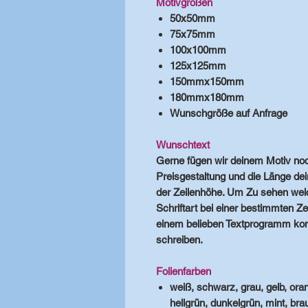
Motivgrößen
50x50mm
75x75mm
100x100mm
125x125mm
150mmx150mm
180mmx180mm
Wunschgröße auf Anfrage
Wunschtext
Gerne fügen wir deinem Motiv noc
Preisgestaltung und die Länge dei
der Zeilenhöhe. Um Zu sehen wel
Schriftart bei einer bestimmten Ze
einem belieben Textprogramm konf
schreiben.
Folienfarben
weiß, schwarz, grau, gelb, orange
hellgrün, dunkelgrün, mint, brau