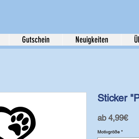
Gutschein
Neuigkeiten
Ü
Sticker "
Sal
ab
4,99€
Pre
Motivgröße
*