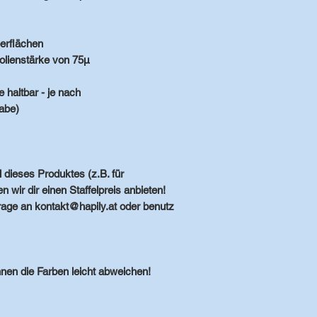
berflächen
Folienstärke von 75µ
 haltbar - je nach
abe)
 dieses Produktes (z.B. für
 wir dir einen Staffelpreis anbieten!
rage an kontakt@hapily.at oder benutz
nnen die Farben leicht abweichen!