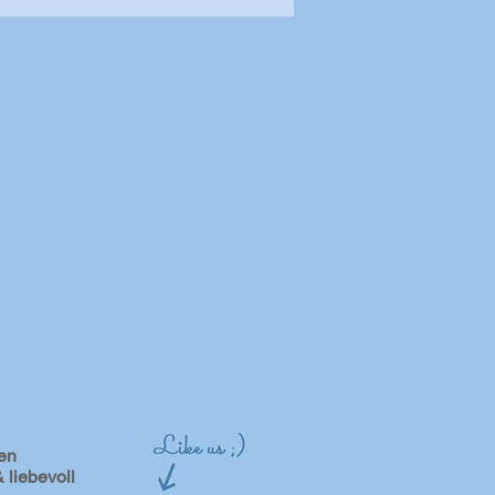
en
 liebevoll