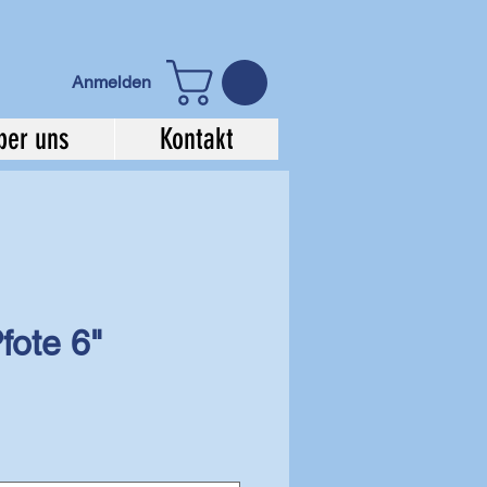
Anmelden
ber uns
Kontakt
Pfote 6"
e-
is