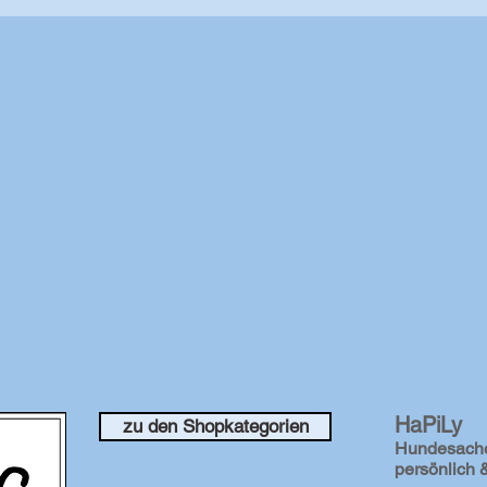
HaPiLy
zu den Shopkategorien
Hundesach
persönlich &