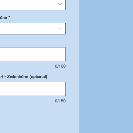
höhe
*
0/100
rt - Zeilenhöhe (optional)
0/150