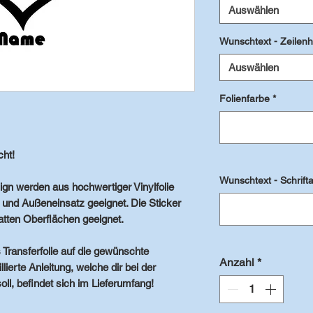
Auswählen
Wunschtext - Zeilen
Auswählen
Folienfarbe
*
ht!
Wunschtext - Schrifta
ign werden aus hochwertiger Vinylfolie
- und Außeneinsatz geeignet. Die Sticker
glatten Oberflächen geeignet.
 Transferfolie auf die gewünschte
Anzahl
*
lierte Anleitung, welche dir bei der
ll, befindet sich im Lieferumfang!