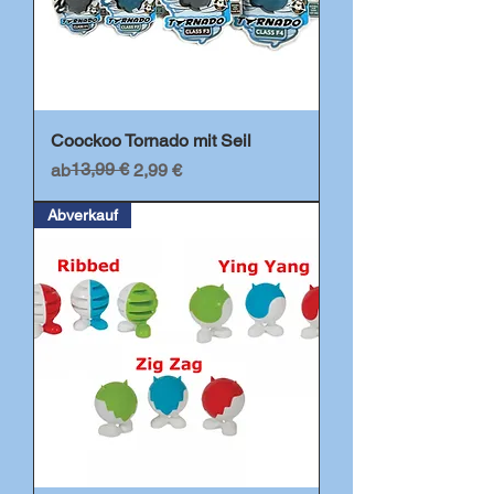
Coockoo Tornado mit Seil
Standardpreis
Sale-Preis
13,99 €
ab
2,99 €
Abverkauf