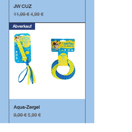
JW CUZ
Standardpreis
Sale-Preis
11,99 €
4,99 €
Abverkauf
Aqua-Zergel
Standardpreis
Sale-Preis
9,99 €
5,99 €
Abverkauf