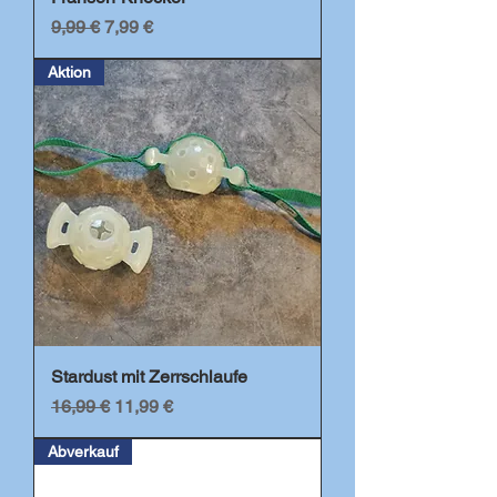
Standardpreis
Sale-Preis
9,99 €
7,99 €
Aktion
Stardust mit Zerrschlaufe
Standardpreis
Sale-Preis
16,99 €
11,99 €
Abverkauf