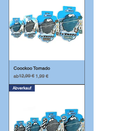
Coockoo Tornado
Standardpreis
Sale-Preis
12,99 €
ab
1,99 €
Abverkauf